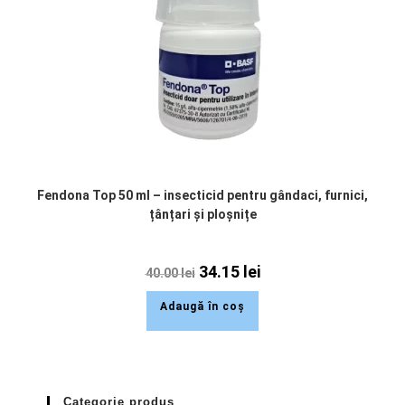
Fendona Top 50 ml – insecticid pentru gândaci, furnici,
țânțari și ploșnițe
34.15
lei
40.00
lei
Adaugă în coș
Categorie produs