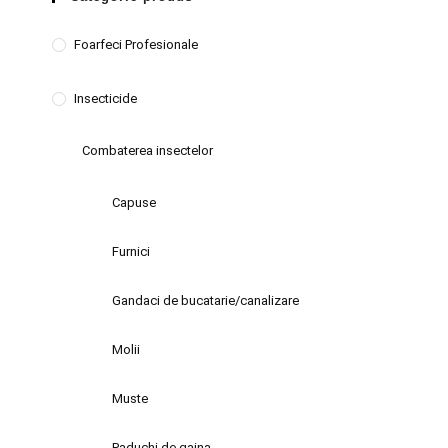
Foarfeci Profesionale
Insecticide
Combaterea insectelor
Capuse
Furnici
Gandaci de bucatarie/canalizare
Molii
Muste
Paduchi de gaina