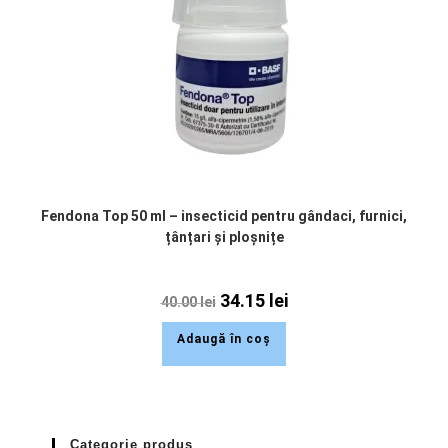
Fendona Top 50 ml – insecticid pentru gândaci, furnici,
țânțari și ploșnițe
34.15
lei
40.00
lei
Adaugă în coș
Categorie produs