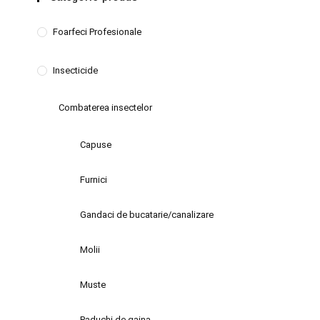
Foarfeci Profesionale
Insecticide
Combaterea insectelor
Capuse
Furnici
Gandaci de bucatarie/canalizare
Molii
Muste
Paduchi de gaina