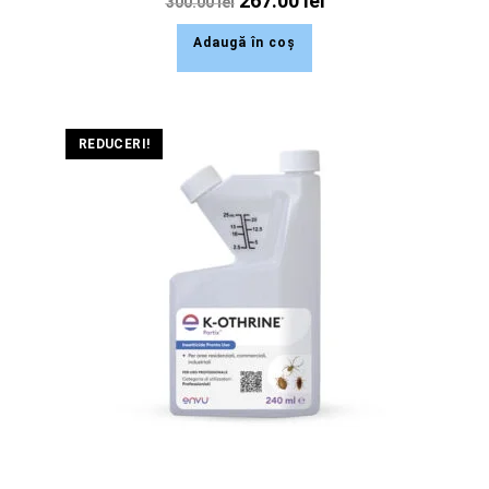
267.00
lei
300.00
lei
Adaugă în coș
REDUCERI!