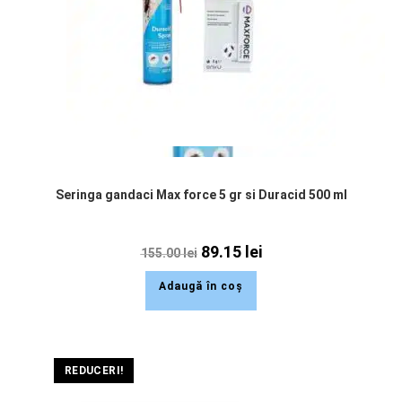
Seringa gandaci Max force 5 gr si Duracid 500 ml
89.15
lei
155.00
lei
Adaugă în coș
REDUCERI!