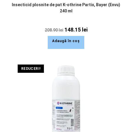
Insecticid plosnite de pat K-othrine Partix, Bayer (Envu)
240 ml
148.15
lei
208.90
lei
Adaugă în coș
REDUCERI!