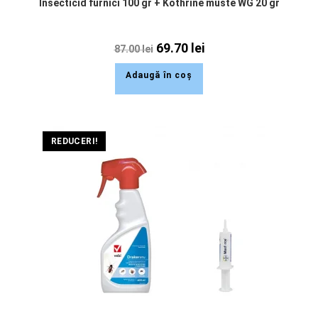
Insecticid furnici 100 gr + Kothrine muste WG 20 gr
69.70
lei
87.00
lei
Adaugă în coș
REDUCERI!