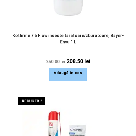
Kothrine 7.5 Flow insecte taratoare/zburatoare, Bayer-
Envu 1 L
208.50
lei
250.00
lei
Adaugă în coș
REDUCERI!