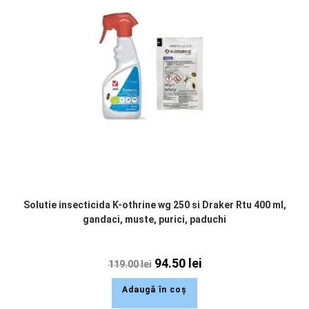
Solutie insecticida K-othrine wg 250 si Draker Rtu 400 ml,
gandaci, muste, purici, paduchi
94.50
lei
119.00
lei
Adaugă în coș