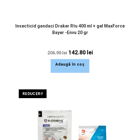
Insecticid gandaci Draker Rtu 400 ml + gel MaxForce
Bayer -Envu 20 gr
142.80
lei
206.90
lei
Adaugă în coș
REDUCERI!