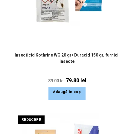
Insecticid Kothrine WG 20 gr+Duracid 150 gr, furnici,
insecte
79.80
lei
89.00
lei
Adaugă în coș
REDUCERI!