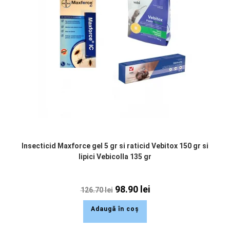
Insecticid Maxforce gel 5 gr si raticid Vebitox 150 gr si
lipici Vebicolla 135 gr
98.90
lei
126.70
lei
Adaugă în coș