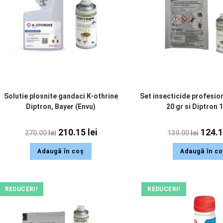
Solutie plosnite gandaci K-othrine
Set insecticide profesio
Diptron, Bayer (Envu)
20 gr si Diptron 
210.15
lei
124.
270.00
lei
139.00
lei
Adaugă în coș
Adaugă în c
REDUCERI!
REDUCERI!