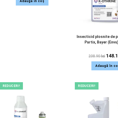
Adaugă în coș
Insecticid plosnite de 
Partix, Bayer (Envu
148.
208.90
lei
Adaugă în c
REDUCERI!
REDUCERI!