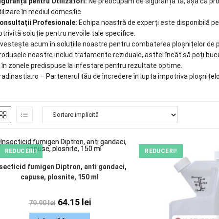
iguranță pentru Utilizatori:
Ne preocupăm de siguranța ta, așa că pro
tilizare în mediul domestic.
onsultații Profesionale:
Echipa noastră de experți este disponibilă pe
otrivită soluție pentru nevoile tale specifice.
nvestește acum în soluțiile noastre pentru combaterea ploșnițelor de p
rodusele noastre includ tratamente reziduale, astfel încât să poți bucu
e în zonele predispuse la infestare pentru rezultate optime.
radinastia.ro – Partenerul tău de încredere în lupta împotriva ploșnițelo
REDUCERI!
REDUCERI!
secticid fumigen Diptron, anti gandaci,
capuse, plosnite, 150 ml
64.15
lei
79.90
lei