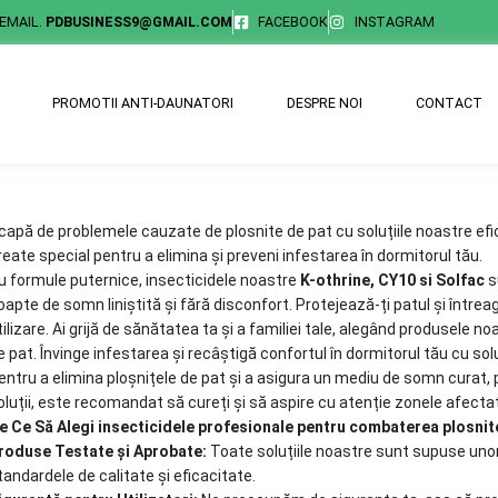
EMAIL.
PDBUSINESS9@GMAIL.COM
FACEBOOK
INSTAGRAM
PROMOTII ANTI-DAUNATORI
DESPRE NOI
CONTACT
capă de problemele cauzate de plosnite de pat cu soluțiile noastre ef
reate special pentru a elimina și preveni infestarea în dormitorul tău.
u formule puternice, insecticidele noastre
K-othrine, CY10 si Solfac
s
oapte de somn liniștită și fără disconfort. Protejează-ți patul și întrea
tilizare. Ai grijă de sănătatea ta și a familiei tale, alegând produsele no
e pat. Învinge infestarea și recâștigă confortul în dormitorul tău cu solu
entru a elimina ploșnițele de pat și a asigura un mediu de somn curat, po
oluții, este recomandat să cureți și să aspire cu atenție zonele afecta
e Ce Să Alegi insecticidele profesionale pentru combaterea plosnit
roduse Testate și Aprobate:
Toate soluțiile noastre sunt supuse unor
tandardele de calitate și eficacitate.