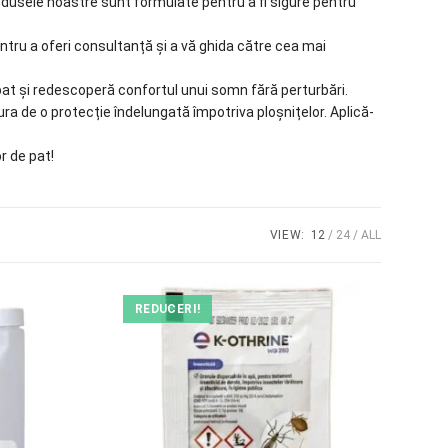
dusele noastre sunt formulate pentru a fi sigure pentru
ntru a oferi consultanță și a vă ghida către cea mai
at și redescoperă confortul unui somn fără perturbări.
ra de o protecție îndelungată împotriva ploșnițelor. Aplică-
r de pat!
VIEW:
12
24
ALL
REDUCERI!