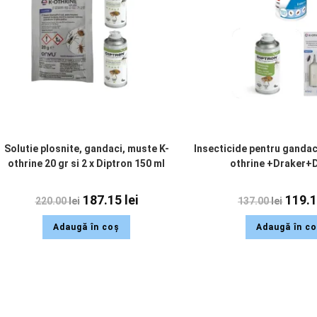
Solutie plosnite, gandaci, muste K-
Insecticide pentru gandaci
othrine 20 gr si 2 x Diptron 150 ml
othrine +Draker+
187.15
lei
119.
220.00
lei
137.00
lei
Adaugă în coș
Adaugă în c