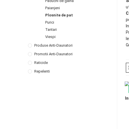
S
Paduchi de gaina
u
Paianjeni
C
Plosnite de pat
p
Purici
I
Tantari
P
Viespi
l
G
Produse Anti-Daunatori
Promotii Anti-Daunatori
Raticide
Repelenti
In