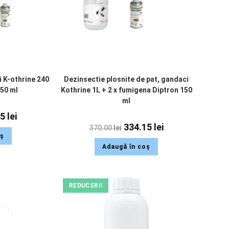
i K-othrine 240
Dezinsectie plosnite de pat, gandaci
150 ml
Kothrine 1L + 2 x fumigena Diptron 150
ml
15
lei
334.15
lei
370.00
lei
oș
Adaugă în coș
REDUCERI!