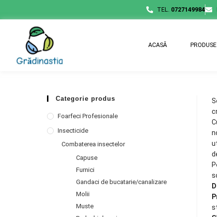
TEL.
0727149984
ACASĂ
PRODUSE
Categorie produs
S
c
Foarfeci Profesionale
C
Insecticide
n
u
Combaterea insectelor
d
Capuse
P
Furnici
s
Gandaci de bucatarie/canalizare
D
Molii
P
Muste
s