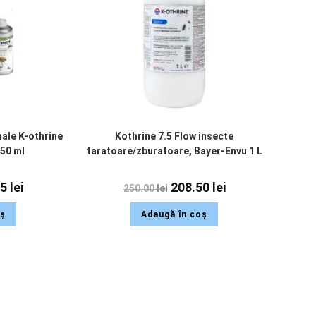
nale K-othrine
Kothrine 7.5 Flow insecte
150 ml
taratoare/zburatoare, Bayer-Envu 1 L
15
lei
208.50
lei
250.00
lei
oș
Adaugă în coș