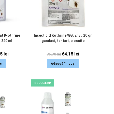
pat K-othrine
Insecticid Kothrine WG, Envu 20 gr
) 240 ml
gandaci, tantari, plosnite
15
lei
64.15
lei
75.70
lei
oș
Adaugă în coș
REDUCERI!