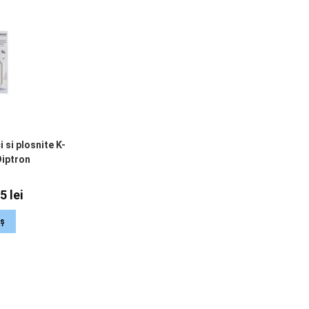
 si plosnite K-
Diptron
15
lei
oș