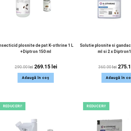
nsecticid plosnite de pat K-othrine 1 L
Solutie plosnite si gandac
+Diptron 150 ml
ml si 2 x Diptron
269.15
lei
275.
290.00
lei
360.00
lei
Adaugă în coș
Adaugă în c
REDUCERI!
REDUCERI!