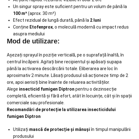
Un singur spray este suficient pentru un volum de până la
100 m³
(aprox. 30 m²)
Efect rezidual de lungă durată, până la
2 luni
Conține
Etofenprox
, o moleculă modernă cu impact redus
asupra mediului
Mod de utilizare:
Așezați sprayul în poziție verticală, pe o suprafață înaltă, în
centrul încăperii. Agitați bine recipientul și apăsați supapa
până la activarea descărcării totale. Eliberarea are loc în
aproximativ 2 minute. Lăsați produsul să acționeze timp de 2
ore, apoi aerisiți bine înainte de reluarea activităților.
Alege
insecticid fumigen Diptron
pentru o dezinsecție
completă, eficientă și fără efort, atât în locuințe, cât și în spații
comerciale sau profesionale.
Recomandări de protecție la utilizarea insecticidului
fumigen Diptron
Utilizați
mască de protecție și mănuși
în timpul manipulării
produsului