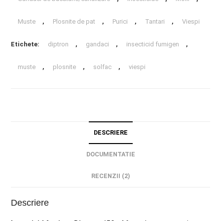
Muste
,
Plosnite de pat
,
Purici
,
Tantari
,
Viespi
Etichete:
diptron
,
gandaci
,
insecticid fumigen
,
muste
,
plosnite
,
solfac
,
viespi
DESCRIERE
DOCUMENTATIE
RECENZII (2)
Descriere