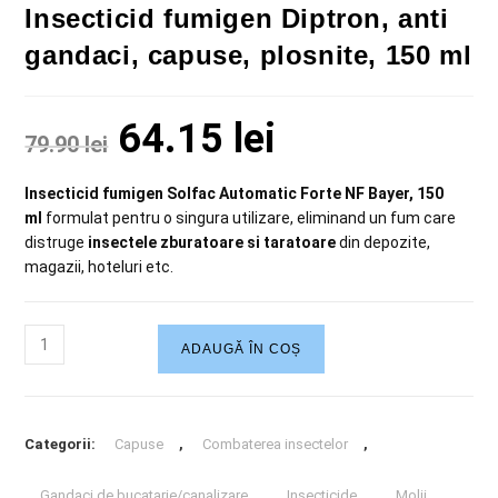
Insecticid fumigen Diptron, anti
gandaci, capuse, plosnite, 150 ml
64.15
lei
79.90
lei
Insecticid fumigen Solfac Automatic Forte NF Bayer, 150
ml
formulat pentru o singura utilizare, eliminand un fum care
distruge
insectele zburatoare si taratoare
din depozite,
magazii, hoteluri etc.
ADAUGĂ ÎN COȘ
Categorii:
Capuse
,
Combaterea insectelor
,
Gandaci de bucatarie/canalizare
,
Insecticide
,
Molii
,