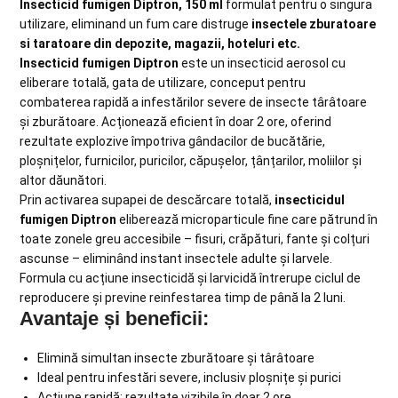
Insecticid fumigen Diptron, 150 ml
formulat pentru o singura
utilizare, eliminand un fum care distruge
insectele zburatoare
si taratoare din depozite, magazii, hoteluri etc.
Insecticid fumigen Diptron
este un insecticid aerosol cu
eliberare totală, gata de utilizare, conceput pentru
combaterea rapidă a infestărilor severe de insecte târâtoare
și zburătoare. Acționează eficient în doar 2 ore, oferind
rezultate explozive împotriva gândacilor de bucătărie,
ploșnițelor, furnicilor, puricilor, căpușelor, țânțarilor, moliilor și
altor dăunători.
Prin activarea supapei de descărcare totală,
insecticidul
fumigen Diptron
eliberează microparticule fine care pătrund în
toate zonele greu accesibile – fisuri, crăpături, fante și colțuri
ascunse – eliminând instant insectele adulte și larvele.
Formula cu acțiune insecticidă și larvicidă întrerupe ciclul de
reproducere și previne reinfestarea timp de până la 2 luni.
Avantaje și beneficii:
Elimină simultan insecte zburătoare și târâtoare
Ideal pentru infestări severe, inclusiv ploșnițe și purici
Acțiune rapidă: rezultate vizibile în doar 2 ore