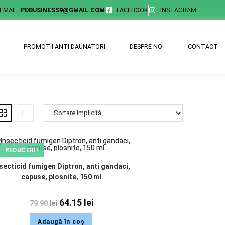
EMAIL.
PDBUSINESS9@GMAIL.COM
FACEBOOK
INSTAGRAM
PROMOTII ANTI-DAUNATORI
DESPRE NOI
CONTACT
REDUCERI!
secticid fumigen Diptron, anti gandaci,
capuse, plosnite, 150 ml
64.15
lei
79.90
lei
Adaugă în coș