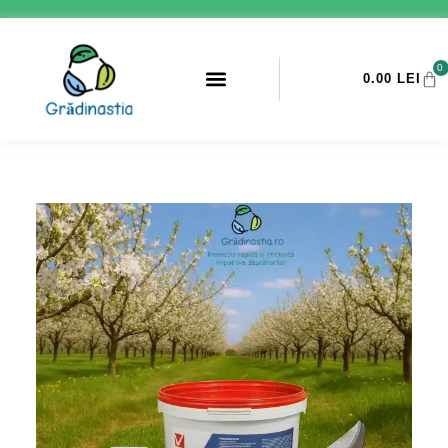
0
0.00
LEI
PROMOTII ANTI-DAUNATORI