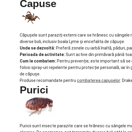
Capuse
Căpușele sunt paraziți externi care se hrănesc cu sângele ma
diverse boli, inclusiv boala Lyme și encefalita de căpușe.
Unde se dezvoltă:
Preferă zonele cu iarbă înaltă, păduri, pa
Perioada de activitate:
Sunt active din primăvară până toamn
Cum le combatem:
Pentru prevenție, este important să se 
folosi spray-uri repelente pentru protecție personală, iar î
de căpușe.
Produse recomandate pentru
combaterea capuselor
: Drak
Purici
Puricii sunt insecte parazite care se hrănesc cu sângele mam