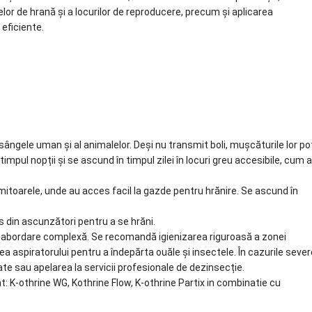
elor de hrană și a locurilor de reproducere, precum și aplicarea
eficiente.
ângele uman și al animalelor. Deși nu transmit boli, mușcăturile lor po
 timpul nopții și se ascund în timpul zilei în locuri greu accesibile, cum a
rmitoarele, unde au acces facil la gazde pentru hrănire. Se ascund în
es din ascunzători pentru a se hrăni.
o abordare complexă. Se recomandă igienizarea riguroasă a zonei
rea aspiratorului pentru a îndepărta ouăle și insectele. În cazurile sever
te sau apelarea la servicii profesionale de dezinsecție.
at: K-othrine WG, Kothrine Flow, K-othrine Partix in combinatie cu