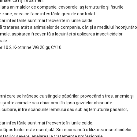
imale, cât și la oameni.
lana animalelor de companie, covoarele, așternuturile și fisurile
te zone, ceea ce face infestările greu de controlat.
dar infestările sunt mai frecvente în lunile calde.
lă tratarea atât a animalelor de companie, cât și a mediului înconjurăto
male, aspirarea frecventă a locuinței și aplicarea insecticidelor
male.
er 10.2, K-othrine WG 20 gr, CY10
rni care se hrănesc cu sângele păsărilor, provocând stres, anemie și
și alte animale sau chiar omul în lipsa gazdelor obișnuite.
 cuibare, între scândurile lemnului sau sub așternuturile păsărilor,
dar infestările sunt mai frecvente în lunile calde.
dăposturilor este esențială. Se recomandă utilizarea insecticidelor
festațiilor severe, apelarea la tratamente profesionale.