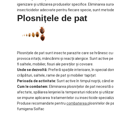
igienizare și utilizarea produselor specifice. Eliminarea surs
insecticidelor adecvate pentru fiecare specie, sunt metode 
Plosnițele de pat
Plosnițele de pat sunt insecte parazite care se hrănesc cu s
provoca iritații, mâncărimi și reacții alergice. Sunt active pe
fi saltele, mobilier, fisuri ale pereților și covoare.
Unde se dezvoltă:
Preferă spațiile interioare, în special do
crăpături, saltele, rame de pat și mobilier tapițat.
Perioada de activitate:
Sunt active în timpul nopții, când i
Cum le combatem:
Eliminarea plosnițelor de pat necesită 
afectate, spălarea lenjeriei la temperaturi ridicate și utiliza
se impune aplicarea tratamentelor cu insecticide specializa
Produse recomandate pentru
combaterea p
losnitelor de p
fumigena Solfac