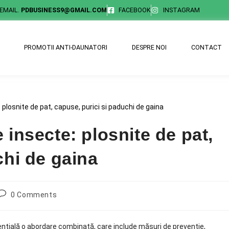
EMAIL.
PDBUSINESS9@GMAIL.COM
FACEBOOK
INSTAGRAM
PROMOTII ANTI-DAUNATORI
DESPRE NOI
CONTACT
 insecte: plosnite de pat,
chi de gaina
0 Comments
ențială o abordare combinată, care include măsuri de prevenție,