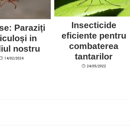
Insecticide
e: Paraziți
eficiente pentru
iculoși in
combaterea
iul nostru
tantarilor
14/02/2024
24/05/2022