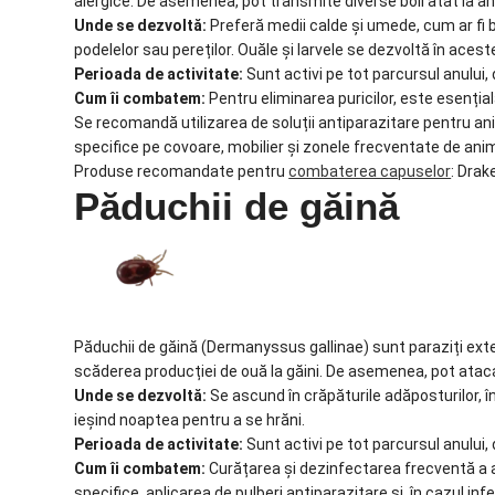
alergice. De asemenea, pot transmite diverse boli atât la an
Unde se dezvoltă:
Preferă medii calde și umede, cum ar fi b
podelelor sau pereților. Ouăle și larvele se dezvoltă în aces
Perioada de activitate:
Sunt activi pe tot parcursul anului, 
Cum îi combatem:
Pentru eliminarea puricilor, este esenția
Se recomandă utilizarea de soluții antiparazitare pentru ani
specifice pe covoare, mobilier și zonele frecventate de ani
Produse recomandate pentru
combaterea capuselor
: Drak
Păduchii de găină
Păduchii de găină (Dermanyssus gallinae) sunt paraziți exte
scăderea producției de ouă la găini. De asemenea, pot ataca 
Unde se dezvoltă:
Se ascund în crăpăturile adăposturilor, în
ieșind noaptea pentru a se hrăni.
Perioada de activitate:
Sunt activi pe tot parcursul anului, 
Cum îi combatem:
Curățarea și dezinfectarea frecventă a a
specifice, aplicarea de pulberi antiparazitare și, în cazul in