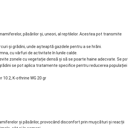
miferelor, păsărilor și, uneori, al reptilelor. Acestea pot transmite
rcuri și grădini, unde așteaptă gazdele pentru a se hrăni.
a, cu vârfuri de activitate în lunile calde.
evite zonele cu vegetație densă și să se poarte haine adecvate. Se po
n grădini se pot aplica tratamente specifice pentru reducerea populației
er 10.2, K-othrine WG 20 gr
iferelor și păsărilor, provocând disconfort prin mușcături și reacții