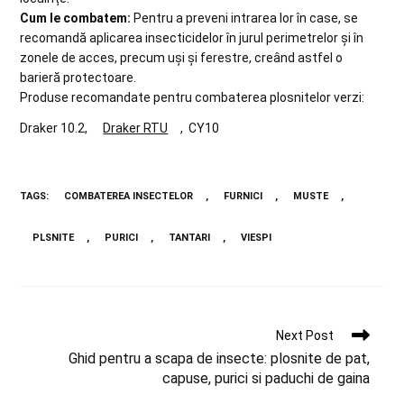
Cum le combatem:
Pentru a preveni intrarea lor în case, se
recomandă aplicarea insecticidelor în jurul perimetrelor și în
zonele de acces, precum uși și ferestre, creând astfel o
barieră protectoare.
Produse recomandate pentru combaterea plosnitelor verzi:
Draker 10.2,
Draker RTU
, CY10
TAGS
:
COMBATEREA INSECTELOR
,
FURNICI
,
MUSTE
,
PLSNITE
,
PURICI
,
TANTARI
,
VIESPI
Next Post
Ghid pentru a scapa de insecte: plosnite de pat,
capuse, purici si paduchi de gaina