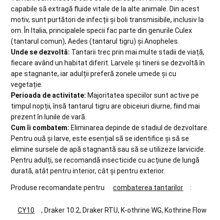
capabile să extragă fluide vitale de la alte animale. Din acest
motiv, sunt purtători de infecții și boli transmisibile, inclusiv la
om. În Italia, principalele specii fac parte din genurile Culex
(tantarul comun), Aedes (tantarul tigru) și Anopheles.
Unde se dezvoltă:
Tantarii trec prin mai multe stadii de viață,
fiecare având un habitat diferit. Larvele și tinerii se dezvoltă în
ape stagnante, iar adulții preferă zonele umede și cu
vegetație.
Perioada de activitate:
Majoritatea speciilor sunt active pe
timpul nopții, însă tantarul tigru are obiceiuri diurne, fiind mai
prezent în lunile de vară.
Cum îi combatem:
Eliminarea depinde de stadiul de dezvoltare.
Pentru ouă și larve, este esențial să se identifice și să se
elimine sursele de apă stagnantă sau să se utilizeze larvicide.
Pentru adulți, se recomandă insecticide cu acțiune de lungă
durată, atât pentru interior, cât și pentru exterior.
Produse recomandate pentru
combaterea tantarilor
:
CY10
, Draker 10.2, Draker RTU, K-othrine WG, Kothrine Flow