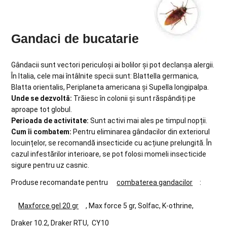
Gandaci de bucatarie
Gândacii sunt vectori periculoși ai bolilor și pot declanșa alergii.
În Italia, cele mai întâlnite specii sunt: Blattella germanica,
Blatta orientalis, Periplaneta americana și Supella longipalpa.
Unde se dezvoltă:
Trăiesc în colonii și sunt răspândiți pe
aproape tot globul.
Perioada de activitate:
Sunt activi mai ales pe timpul nopții.
Cum îi combatem:
Pentru eliminarea gândacilor din exteriorul
locuințelor, se recomandă insecticide cu acțiune prelungită. În
cazul infestărilor interioare, se pot folosi momeli insecticide
sigure pentru uz casnic.
Produse recomandate pentru
combaterea gandacilor
:
Maxforce gel 20 gr
, Max force 5 gr, Solfac, K-othrine,
Draker 10.2, Draker RTU, CY10