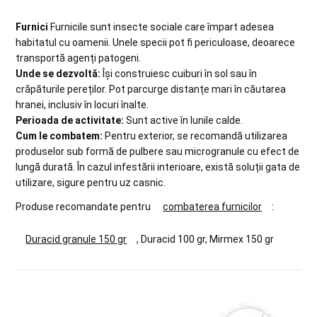
Furnici
Furnicile sunt insecte sociale care împart adesea
habitatul cu oamenii. Unele specii pot fi periculoase, deoarece
transportă agenți patogeni.
Unde se dezvoltă:
Își construiesc cuiburi în sol sau în
crăpăturile pereților. Pot parcurge distanțe mari în căutarea
hranei, inclusiv în locuri înalte.
Perioada de activitate:
Sunt active în lunile calde.
Cum le combatem:
Pentru exterior, se recomandă utilizarea
produselor sub formă de pulbere sau microgranule cu efect de
lungă durată. În cazul infestării interioare, există soluții gata de
utilizare, sigure pentru uz casnic.
Produse recomandate pentru
combaterea furnicilor
:
Duracid granule 150 gr
, Duracid 100 gr, Mirmex 150 gr