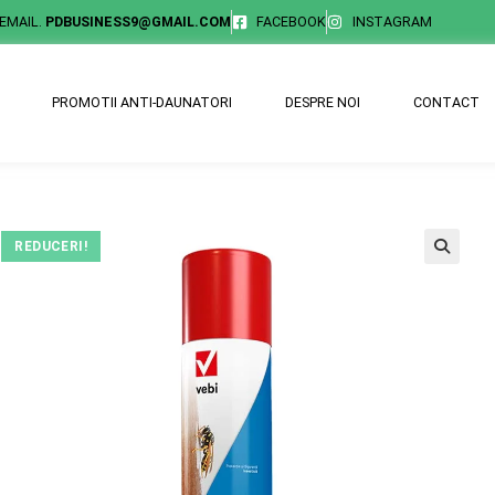
EMAIL.
PDBUSINESS9@GMAIL.COM
FACEBOOK
INSTAGRAM
PROMOTII ANTI-DAUNATORI
DESPRE NOI
CONTACT
REDUCERI!
🔍