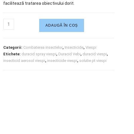
facilitează tratarea obiectivului dorit.
ADAUGĂ ÎN COȘ
Categorii:
Combaterea insectelor
,
Insecticide
,
Viespi
Etichete:
duracid spray viespi
,
Duracid Vebi
,
duracid viespi
,
insecticid aerosol viespi
,
insecticide viespi
,
solutie pt viespi