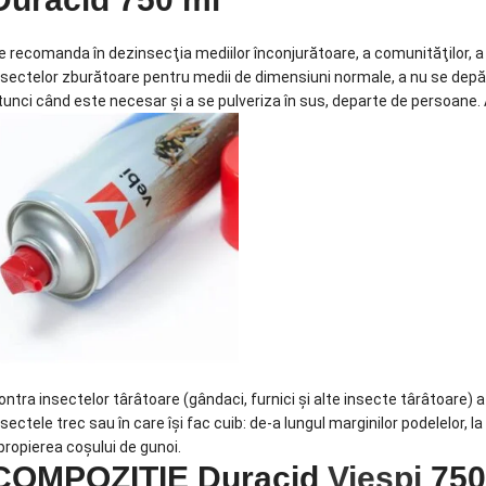
e recomanda în dezinsecţia mediilor înconjurătoare, a comunităţilor, a ho
nsectelor zburătoare pentru medii de dimensiuni normale, a nu se depă
tunci când este necesar şi a se pulveriza în sus, departe de persoane. 
ontra insectelor târâtoare (gândaci, furnici şi alte insecte târâtoare) a
nsectele trec sau în care îşi fac cuib: de-a lungul marginilor podelelor, la 
propierea coşului de gunoi.
COMPOZIȚIE Duracid
Viespi
750