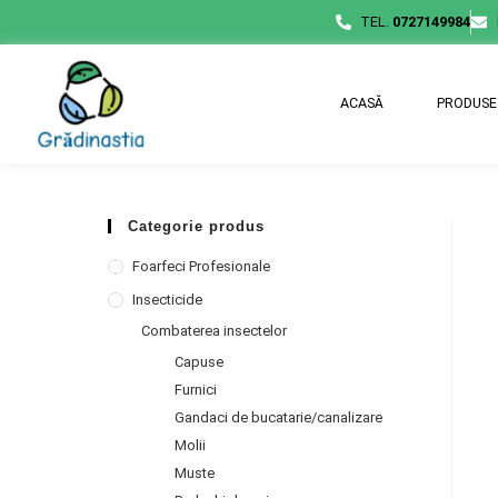
TEL.
0727149984
ACASĂ
PRODUSE
Categorie produs
Foarfeci Profesionale
Insecticide
Combaterea insectelor
Capuse
Furnici
Gandaci de bucatarie/canalizare
Molii
Muste