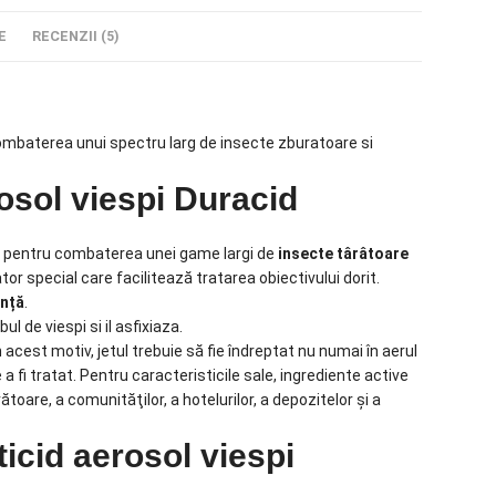
E
RECENZII (5)
 combaterea unui spectru larg de insecte zburatoare si
sol viespi Duracid
re pentru combaterea unei game largi de
insecte târâtoare
ator special care facilitează tratarea obiectivului dorit.
anță
.
l de viespi si il asfixiaza.
acest motiv, jetul trebuie să fie îndreptat nu numai în aerul
a fi tratat. Pentru caracteristicile sale, ingrediente active
ătoare, a comunităţilor, a hotelurilor, a depozitelor şi a
ticid aerosol viespi