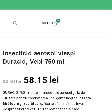
0
0.00
LEI
Insecticid aerosol viespi
Duracid, Vebi 750 ml
58.15
lei
84.50
lei
DURACID
750 ml este un insecticid aerosol gata de
utilizare pentru combaterea unei game largi de
insecte
târâtoare şi zburătoare
, foarte eficient împotriva
viespilor, fiind prevăzut cu aplicator special care