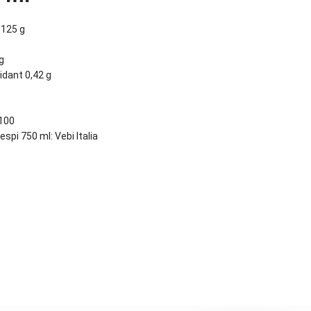
,125 g
g
idant 0,42 g
 100
spi 750 ml: Vebi Italia