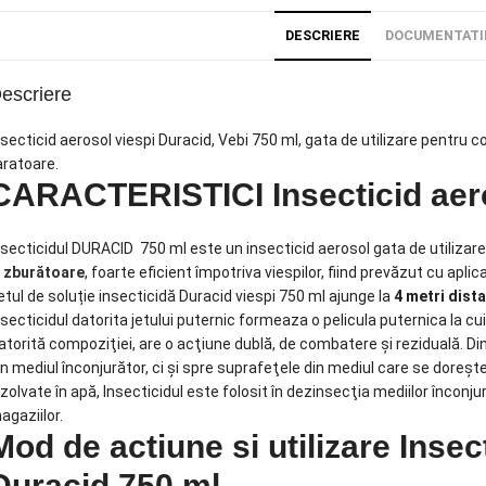
DESCRIERE
DOCUMENTATI
escriere
nsecticid aerosol viespi Duracid, Vebi 750 ml, gata de utilizare pentru
aratoare.
CARACTERISTICI Insecticid aero
nsecticidul DURACID 750 ml este un insecticid aerosol gata de utiliza
i
zburătoare
, foarte eficient împotriva viespilor, fiind prevăzut cu aplic
etul de soluție insecticidă Duracid viespi 750 ml ajunge la
4 metri dist
nsecticidul datorita jetului puternic formeaza o pelicula puternica la cuibu
atorită compoziţiei, are o acţiune dublă, de combatere şi reziduală. Din 
in mediul înconjurător, ci şi spre suprafeţele din mediul care se doreşte 
izolvate în apă, Insecticidul este folosit în dezinsecţia mediilor înconjur
agaziilor.
Mod de actiune si utilizare Insec
Duracid 750 ml