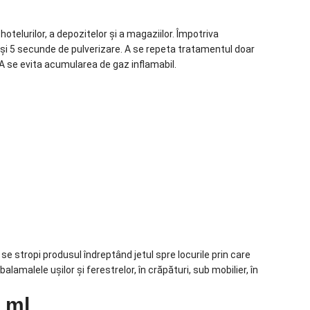
telurilor, a depozitelor şi a magaziilor. Împotriva
şi 5 secunde de pulverizare. A se repeta tratamentul doar
A se evita acumularea de gaz inflamabil.
 se stropi produsul îndreptând jetul spre locurile prin care
balamalele uşilor şi ferestrelor, în crăpături, sub mobilier, în
 ml