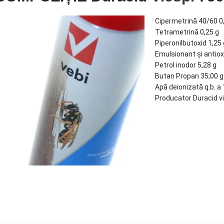
Cipermetrină 40/60 0
Tetrametrină 0,25 g
Piperonilbutoxid 1,25 
Emulsionant şi antiox
Petrol inodor 5,28 g
Butan Propan 35,00 g
Apă deionizată q.b. a
Producator Duracid vie