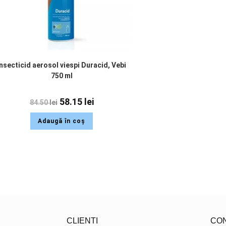
Insecticid aerosol viespi Duracid, Vebi
750 ml
58.15
lei
84.50
lei
Adaugă în coș
CLIENTI
CO