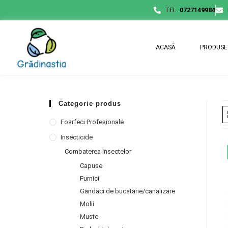
TEL.
0727149984
ACASĂ
PRODUSE
Categorie produs
Foarfeci Profesionale
Insecticide
Combaterea insectelor
Capuse
Furnici
Gandaci de bucatarie/canalizare
Molii
Muste