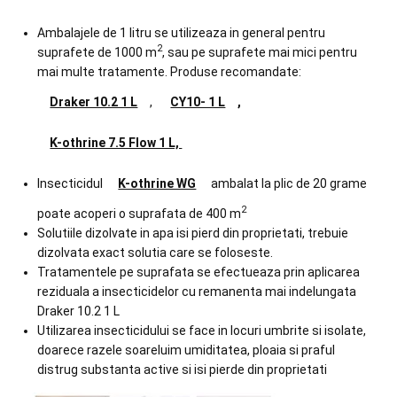
Ambalajele de 1 litru se utilizeaza in general pentru
2
suprafete de 1000 m
, sau pe suprafete mai mici pentru
mai multe tratamente. Produse recomandate:
Draker 10.2 1 L
,
CY10- 1 L
,
K-othrine 7.5 Flow 1 L,
Insecticidul
K-othrine WG
ambalat la plic de 20 grame
2
poate acoperi o suprafata de 400 m
Solutiile dizolvate in apa isi pierd din proprietati, trebuie
dizolvata exact solutia care se foloseste.
Tratamentele pe suprafata se efectueaza prin aplicarea
reziduala a insecticidelor cu remanenta mai indelungata
Draker 10.2 1 L
Utilizarea insecticidului se face in locuri umbrite si isolate,
doarece razele soareluim umiditatea, ploaia si praful
distrug substanta active si isi pierde din proprietati