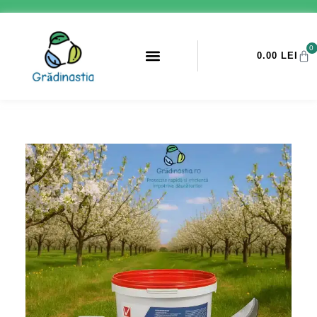
0
0.00
LEI
PROMOTII ANTI-DAUNATORI