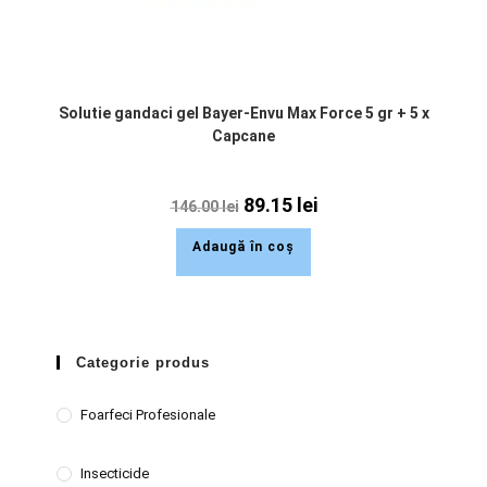
Solutie gandaci gel Bayer-Envu Max Force 5 gr + 5 x
Capcane
89.15
lei
146.00
lei
Adaugă în coș
Categorie produs
Foarfeci Profesionale
Insecticide