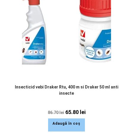
Insecticid vebi Draker Rtu, 400 m si Draker 50 ml anti
insecte
65.80
lei
86.70
lei
Adaugă în coș