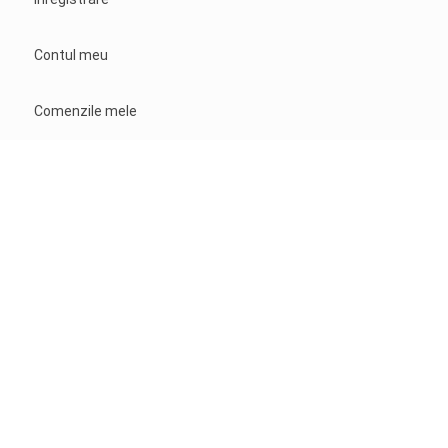
Contul meu
Comenzile mele
Plata si livrare
Contact
CONTACT
Tel.
0727149984
Email.
pdbusiness9@gmail.com