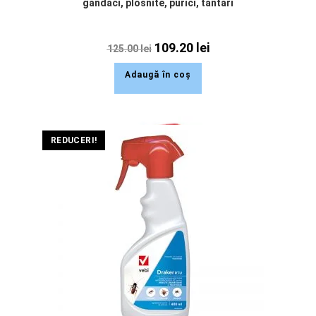
gandaci, plosnite, purici, tantari
109.20
lei
125.00
lei
Adaugă în coș
REDUCERI!