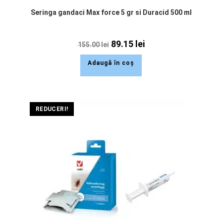
Seringa gandaci Max force 5 gr si Duracid 500 ml
89.15
lei
155.00
lei
Adaugă în coș
REDUCERI!