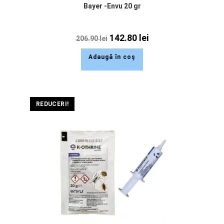
Bayer -Envu 20 gr
142.80
lei
206.90
lei
Adaugă în coș
REDUCERI!