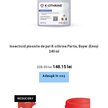
Insecticid plosnite de pat K-othrine Partix, Bayer (Envu)
240 ml
148.15
lei
208.90
lei
Adaugă în coș
REDUCERI!