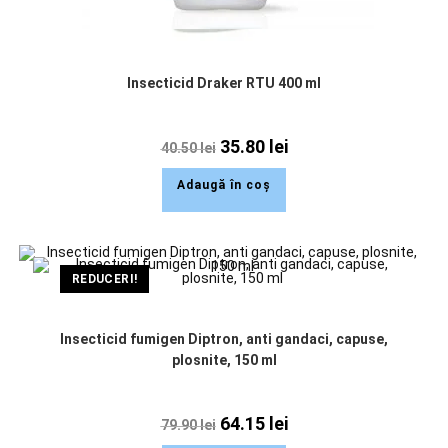
Insecticid Draker RTU 400 ml
35.80
lei
40.50
lei
Adaugă în coș
REDUCERI!
Insecticid fumigen Diptron, anti gandaci, capuse,
plosnite, 150 ml
64.15
lei
79.90
lei