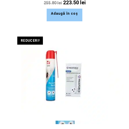
223.50
lei
255.80
lei
Adaugă în coș
REDUCERI!