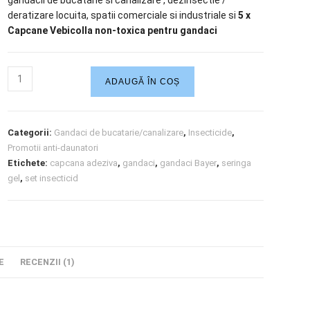
deratizare locuita, spatii comerciale si industriale si
5 x
Capcane Vebicolla non-toxica pentru gandaci
ADAUGĂ ÎN COȘ
Categorii:
Gandaci de bucatarie/canalizare
,
Insecticide
,
Promotii anti-daunatori
Etichete:
capcana adeziva
,
gandaci
,
gandaci Bayer
,
seringa
gel
,
set insecticid
E
RECENZII (1)