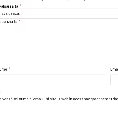
valuarea ta
*
ecenzia ta
*
ume
*
Ema
alvează-mi numele, emailul și site-ul web în acest navigator pentru da