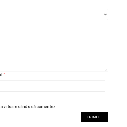
il
*
ta viitoare când o să comentez.