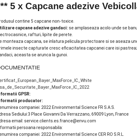
*** 5 x Capcane adezive Vebicol
rodusul contine 5 capcane non-toxice.
tilizare capcane adezive gandaci:
se amplaseaza acolo unde se banuie
lectrocasnice, rafturi, lipite de perete.
e monteaza capcana, se inlatura pelicula protectoare si se aseaza und
rimele insecte capturate cresc eficacitatea capcanei care isi pastreaz
andaci, aceasta se arunca la gunoi.
DOCUMENTATIE
ertificat_European_Bayer_MaxForce_IC_White
isa_de_Securitate_Bayer_MaxForce_IC_2022
nformatii GPSR:
nformatii producator:
enumirea companiei: 2022 Environmental Science FR S.A.S.
dresa Sediului:3 Place Giovanni Da Verrazzano, 69009 Lyon, France
dresa email: service.clients.es.france@envu.com
nformatii persoana responsabila:
enumirea companiei: 2022 Environmental Science CER RO S.R.L.