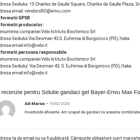
dresa Sediului: 15 Charles de Gaulle Square, Charles de Gaulle Plaza, 3r
dresa email: vendorsRO@envu.com
nformatii GPSR
nformatii producator:
enumirea companiei:Vebi Istituto Biochimico Srl
dresa Sediului:Via Desman 43,S. Eufemia di Borgoricco (PD), Italia
dresa email:info@vebi.it
nformatii persoana responsabila:
enumirea companiei:Vebi Istituto Biochimico Srl
dresa Sediului: Via Desman 43, S. Eufemia di Borgoricco (PD), Italia
dresa email:info@vebi.it
 recenzie pentru
Solutie gandaci gel Bayer-Envu Max Fo
Adi Marius
–
19/02/2026
Insecticide eficiente. Am scapat de gandaci cu aceasta combinatie
dresa ta de email nu va fi publicată.
Câmpurile obligatorii sunt marcat