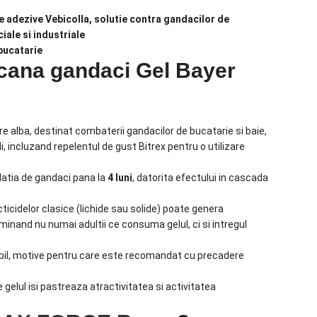
 adezive Vebicolla, solutie contra gandacilor de
iale si industriale
bucatarie
pcana gandaci Gel Bayer
are alba, destinat combaterii gandacilor de bucatarie si baie,
, incluzand repelentul de gust Bitrex pentru o utilizare
latia de gandaci pana la
4 luni
, datorita efectului in cascada
cticidelor clasice (lichide sau solide) poate genera
nand nu numai adultii ce consuma gelul, ci si intregul
dabil, motive pentru care este recomandat cu precadere
e gelul isi pastreaza atractivitatea si activitatea