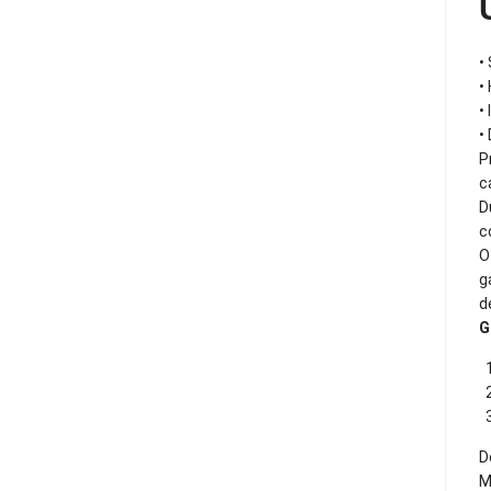
•
•
•
•
P
c
D
c
O
g
d
G
D
M