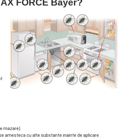
AX FORCE Bayer
?
nt
de mazare).
 se amesteca cu alte substante inainte de aplicare.