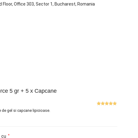
d Floor, Office 303, Sector 1, Bucharest, Romania
rce 5 gr + 5 x Capcane
Evaluat la
5
 de gel si capcane lipicioase.
din 5
e cu
*