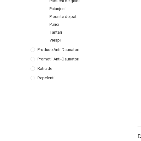
Paduchi de gaina
Paianjeni
Plosnite de pat
Purici
Tantari
Viespi
Produse Anti-Daunatori
Promotii Anti-Daunatori
Raticide
Repelenti
D