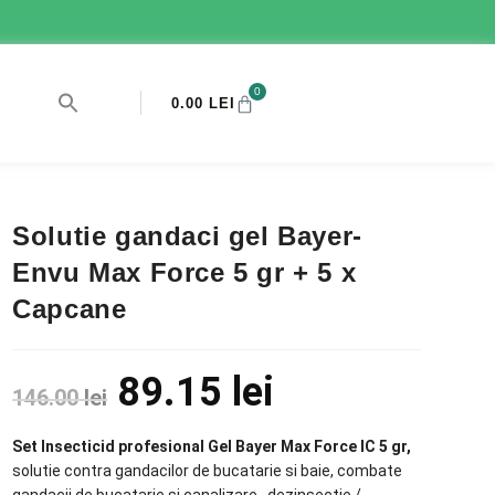
0
0.00
LEI
Solutie gandaci gel Bayer-
Envu Max Force 5 gr + 5 x
Capcane
89.15
lei
146.00
lei
Set Insecticid profesional Gel Bayer Max Force IC 5 gr,
solutie contra gandacilor de bucatarie si baie, combate
gandacii de bucatarie si canalizare , dezinsectie /