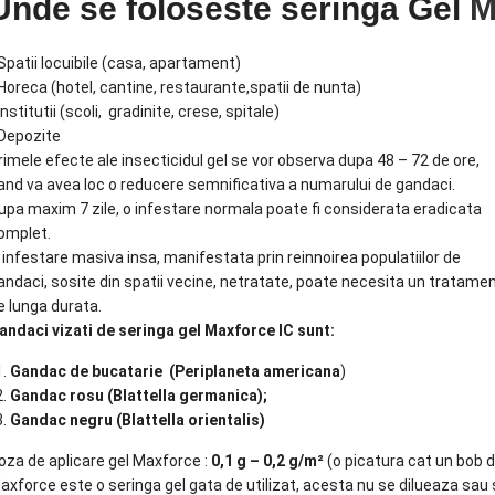
Unde se foloseste seringa Gel
M
 Spatii locuibile (casa, apartament)
 Horeca (hotel, cantine, restaurante,spatii de nunta)
 Institutii (scoli, gradinite, crese, spitale)
 Depozite
rimele efecte ale insecticidul gel se vor observa dupa 48 – 72 de ore,
and va avea loc o reducere semnificativa a numarului de gandaci.
upa maxim 7 zile, o infestare normala poate fi considerata eradicata
omplet.
 infestare masiva insa, manifestata prin reinnoirea populatiilor de
andaci, sosite din spatii vecine, netratate, poate necesita un tratame
e lunga durata.
andaci vizati de seringa gel Maxforce IC sunt:
Gandac de bucatarie (Periplaneta americana
)
Gandac rosu (Blattella germanica);
Gandac negru (Blattella orientalis)
oza de aplicare gel Maxforce :
0,1 g – 0,2 g/m²
(o picatura cat un bob 
axforce este o seringa gel gata de utilizat, acesta nu se dilueaza sau