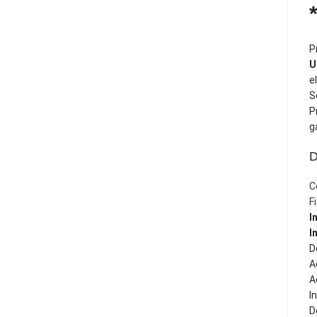
P
U
e
S
P
g
C
F
I
I
D
A
A
I
D