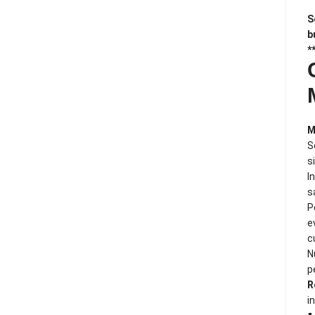
S
b
*
M
S
s
I
s
P
e
c
N
p
R
i