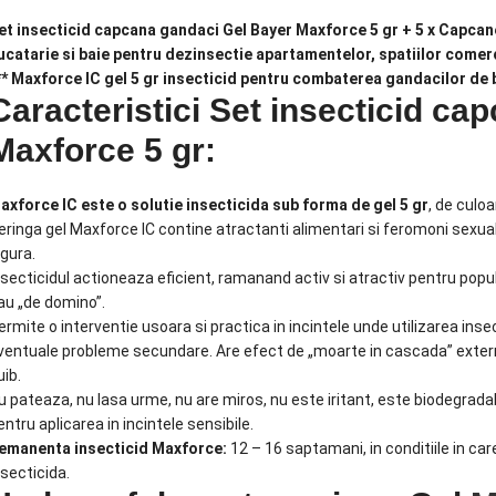
et insecticid capcana gandaci Gel Bayer Maxforce 5 gr + 5 x Capcane
ucatarie si baie pentru dezinsectie apartamentelor, spatiilor comerc
** Maxforce IC gel 5 gr insecticid pentru combaterea gandacilor de 
Caracteristici
Set insecticid ca
Maxforce 5 gr:
axforce IC este o solutie insecticida sub forma de gel 5 gr
, de culo
eringa gel Maxforce IC contine atractanti alimentari si feromoni sexuali
igura.
nsecticidul actioneaza eficient, ramanand activ si atractiv pentru popu
au „de domino”.
ermite o interventie usoara si practica in incintele unde utilizarea inse
ventuale probleme secundare. Are efect de „moarte in cascada” extermi
uib.
u pateaza, nu lasa urme, nu are miros, nu este iritant, este biodegra
entru aplicarea in incintele sensibile.
emanenta insecticid Maxforce:
12 – 16 saptamani, in conditiile in car
nsecticida.