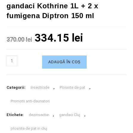
gandaci Kothrine 1L + 2 x
fumigena Diptron 150 ml
334.15
lei
370.00
lei
ADAUGĂ ÎN COȘ
Categorii:
Insecticide
,
Plosnite de pat
,
Promotii anti-daunatori
Etichete:
dezinsectie
,
gandaci Cluj
,
plosnite de pat in cluj