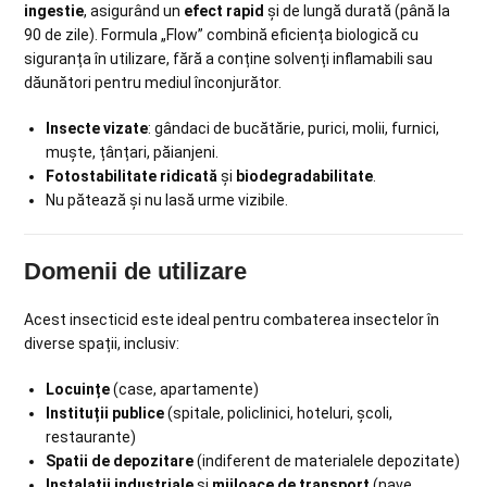
ingestie
, asigurând un
efect rapid
și de lungă durată (până la
90 de zile). Formula „Flow” combină eficiența biologică cu
siguranța în utilizare, fără a conține solvenți inflamabili sau
dăunători pentru mediul înconjurător.
Insecte vizate
: gândaci de bucătărie, purici, molii, furnici,
muște, țânțari, păianjeni.
Fotostabilitate ridicată
și
biodegradabilitate
.
Nu pătează și nu lasă urme vizibile.
Domenii de utilizare
Acest insecticid este ideal pentru combaterea insectelor în
diverse spații, inclusiv:
Locuințe
(case, apartamente)
Instituții publice
(spitale, policlinici, hoteluri, școli,
restaurante)
Spatii de depozitare
(indiferent de materialele depozitate)
Instalații industriale
și
mijloace de transport
(nave,