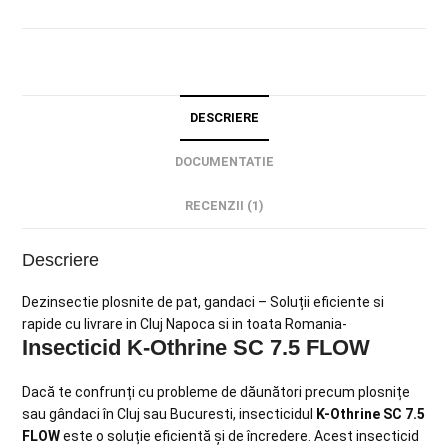
DESCRIERE
DOCUMENTATIE
RECENZII (1)
Descriere
Dezinsectie plosnite de pat, gandaci – Soluții eficiente si
rapide cu livrare in Cluj Napoca si in toata Romania-
Insecticid K-Othrine SC 7.5 FLOW
Dacă te confrunți cu probleme de dăunători precum plosnițe
sau gândaci în Cluj sau Bucuresti, insecticidul
K-Othrine SC 7.5
FLOW
este o soluție eficientă și de încredere. Acest insecticid