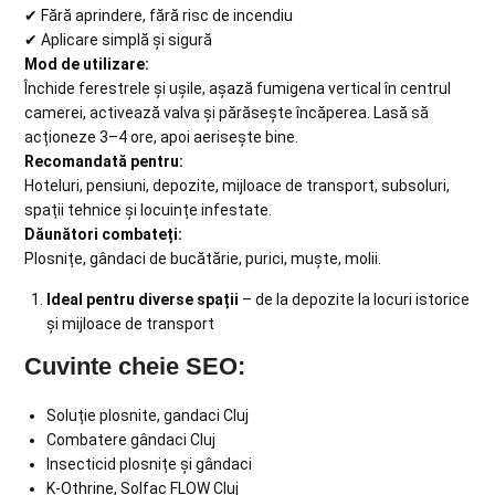
✔ Fără aprindere, fără risc de incendiu
✔ Aplicare simplă și sigură
Mod de utilizare:
Închide ferestrele și ușile, așază fumigena vertical în centrul
camerei, activează valva și părăsește încăperea. Lasă să
acționeze 3–4 ore, apoi aerisește bine.
Recomandată pentru:
Hoteluri, pensiuni, depozite, mijloace de transport, subsoluri,
spații tehnice și locuințe infestate.
Dăunători combateți:
Plosnițe, gândaci de bucătărie, purici, muște, molii.
Ideal pentru diverse spații
– de la depozite la locuri istorice
și mijloace de transport
Cuvinte cheie SEO:
Soluție plosnite, gandaci Cluj
Combatere gândaci Cluj
Insecticid plosnițe și gândaci
K-Othrine, Solfac FLOW Cluj