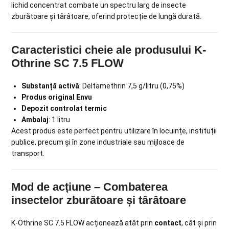
lichid concentrat combate un spectru larg de insecte
zburătoare și târâtoare, oferind protecție de lungă durată.
Caracteristici cheie ale produsului K-
Othrine SC 7.5 FLOW
Substanță activă
: Deltamethrin 7,5 g/litru (0,75%)
Produs original Envu
Depozit controlat termic
Ambalaj
: 1 litru
Acest produs este perfect pentru utilizare în locuințe, instituții
publice, precum și în zone industriale sau mijloace de
transport.
Mod de acțiune – Combaterea
insectelor zburătoare și târâtoare
K-Othrine SC 7.5 FLOW acționează atât prin
contact
, cât și prin