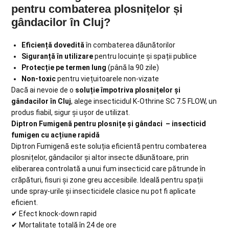
pentru combaterea plosnițelor și
gândacilor în Cluj?
Eficiență dovedită
în combaterea dăunătorilor
Siguranță în utilizare
pentru locuințe și spații publice
Protecție pe termen lung
(până la 90 zile)
Non-toxic
pentru viețuitoarele non-vizate
Dacă ai nevoie de o
soluție împotriva plosnițelor și
gândacilor în Cluj
, alege insecticidul K-Othrine SC 7.5 FLOW, un
produs fiabil, sigur și ușor de utilizat.
Diptron Fumigenă pentru plosnițe și gândaci – insecticid
fumigen cu acțiune rapidă
Diptron Fumigenă este soluția eficientă pentru combaterea
plosnițelor, gândacilor și altor insecte dăunătoare, prin
eliberarea controlată a unui fum insecticid care pătrunde în
crăpături, fisuri și zone greu accesibile. Ideală pentru spații
unde spray-urile și insecticidele clasice nu pot fi aplicate
eficient.
✔ Efect knock-down rapid
✔ Mortalitate totală în 24 de ore