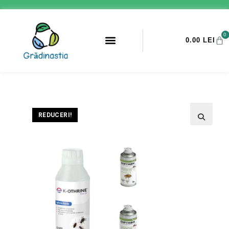
0
0.00
LEI
PROMOTII ANTI-DAUNATORI
REDUCERI!
🔍