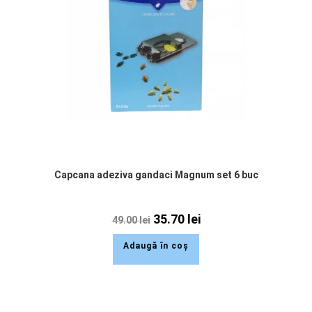
Capcana adeziva gandaci Magnum set 6 buc
35.70
lei
49.00
lei
Adaugă în coș