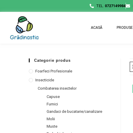
TEL.
0727149984
ACASĂ
PRODUSE
Categorie produs
Foarfeci Profesionale
Insecticide
Combaterea insectelor
Capuse
Furnici
Gandaci de bucatarie/canalizare
Molii
Muste