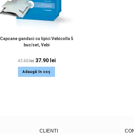
Capcane gandaci cu lipici Vebicolla 5
buc/set, Vebi
37.90
lei
47.50
lei
Adaugă în coș
CLIENTI
CO