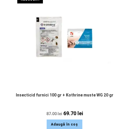
Insecticid furnici 100 gr + Kothrine muste WG 20 gr
69.70
lei
87.00
lei
Adaugă în coș