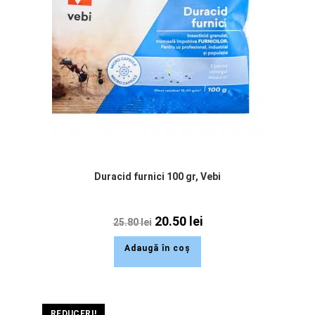
Duracid furnici 100 gr, Vebi
20.50
lei
25.80
lei
Adaugă în coș
REDUCERI!