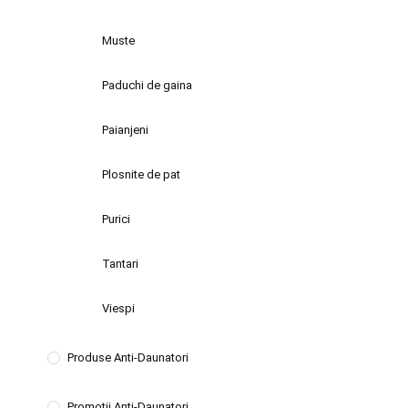
Muste
Paduchi de gaina
Paianjeni
Plosnite de pat
Purici
Tantari
Viespi
Produse Anti-Daunatori
Promotii Anti-Daunatori