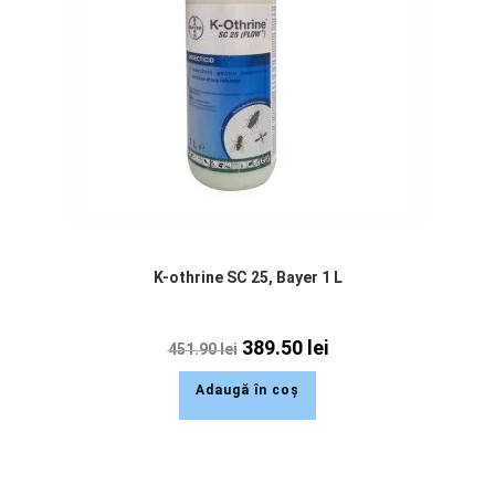
K-othrine SC 25, Bayer 1 L
389.50
lei
451.90
lei
Adaugă în coș