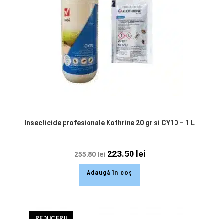
Insecticide profesionale Kothrine 20 gr si CY10 – 1 L
223.50
lei
255.80
lei
Adaugă în coș
REDUCERI!