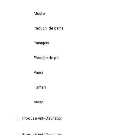
Muste
Paduchi de gaina
Paianjeni
Plosnite de pat
Purici
Tantari
Viespi
Produse Anti-Daunatori
Promotii Anti-Daunatori