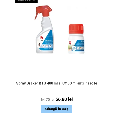
Spray Draker RTU 400 ml si CY 50 ml anti insecte
56.80
lei
64.70
lei
Adaugă în coș