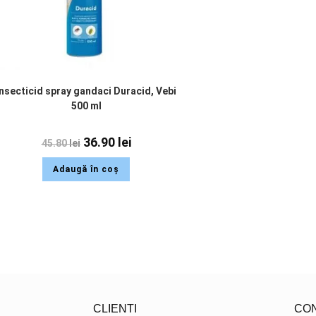
Insecticid spray gandaci Duracid, Vebi
500 ml
36.90
lei
45.80
lei
Adaugă în coș
CLIENTI
CO