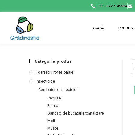
TEL.
0727149984
ACASĂ
PRODUSE
Categorie produs
Foarfeci Profesionale
Insecticide
Combaterea insectelor
Capuse
Furnici
Gandaci de bucatarie/canalizare
Molii
Muste