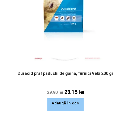
Duracid praf paduchi de gaina, furnici Vebi 200 gr
23.15
lei
29.90
lei
Adaugă în coș