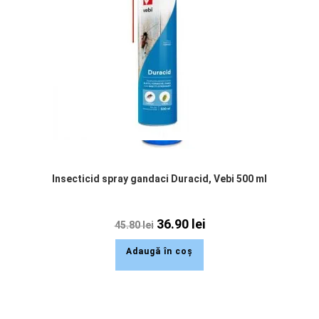
Insecticid spray gandaci Duracid, Vebi 500 ml
36.90
lei
45.80
lei
Adaugă în coș