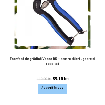
Foarfecă de grădină Vesco B5 – pentru tăieri ușoare si
recoltat
89.15
lei
110.00
lei
Adaugă în coș