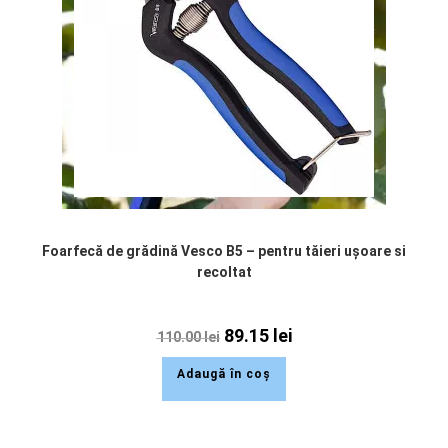
Foarfecă de grădină Vesco B5 – pentru tăieri ușoare si
recoltat
89.15
lei
110.00
lei
Adaugă în coș