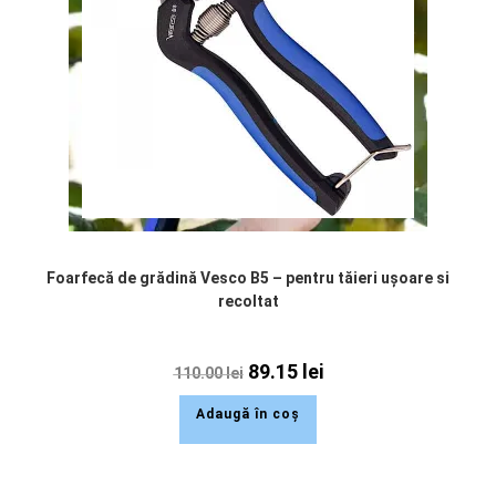
Foarfecă de grădină Vesco B5 – pentru tăieri ușoare si
recoltat
89.15
lei
110.00
lei
Adaugă în coș