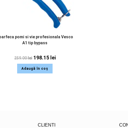
oarfeca pomi si vie profesionala Vesco
A1 tip bypass
198.15
lei
259.00
lei
Adaugă în coș
CLIENTI
CO