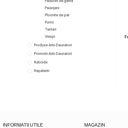
Paduchi de gaina
Paianjeni
Plosnite de pat
Purici
Tantari
Viespi
F
Produse Anti-Daunatori
Promotii Anti-Daunatori
Raticide
Repelenti
INFORMATII UTILE
MAGAZIN