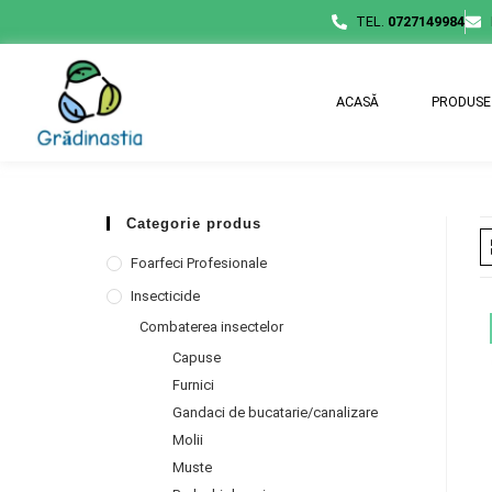
TEL.
0727149984
ACASĂ
PRODUSE
Categorie produs
Foarfeci Profesionale
Insecticide
Combaterea insectelor
Capuse
Furnici
Gandaci de bucatarie/canalizare
Molii
Muste