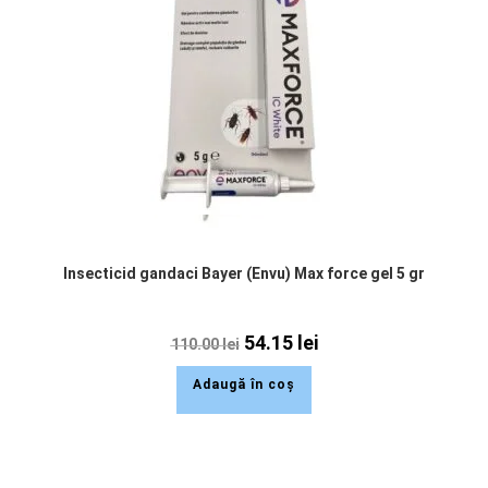
Insecticid gandaci Bayer (Envu) Max force gel 5 gr
54.15
lei
110.00
lei
Adaugă în coș