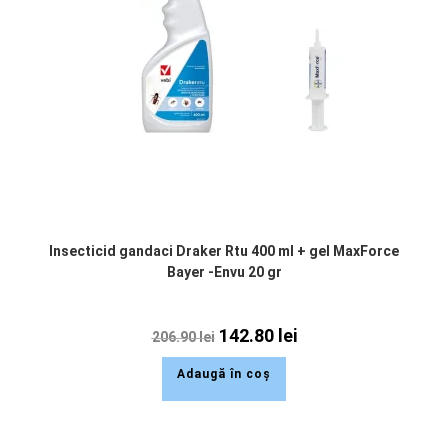
Insecticid gandaci Draker Rtu 400 ml + gel MaxForce
Bayer -Envu 20 gr
142.80
lei
206.90
lei
Adaugă în coș