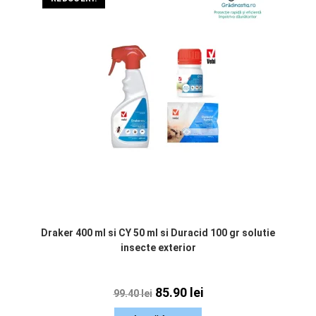
Draker 400 ml si CY 50 ml si Duracid 100 gr solutie
insecte exterior
85.90
lei
99.40
lei