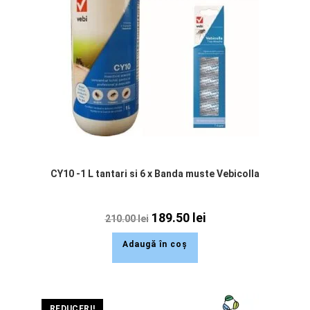
CY10 -1 L tantari si 6 x Banda muste Vebicolla
189.50
lei
210.00
lei
Adaugă în coș
REDUCERI!