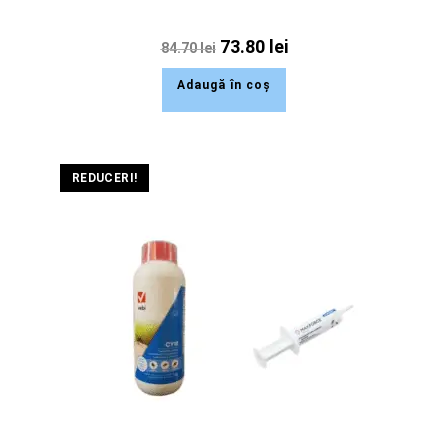
73.80
lei
84.70
lei
Adaugă în coș
REDUCERI!