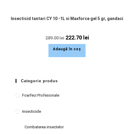
Insecticid tantari CY 10 -1L si Maxforce gel 5 gr, gandaci
222.70
lei
289.00
lei
Adaugă în coș
Categorie produs
Foarfeci Profesionale
Insecticide
Combaterea insectelor