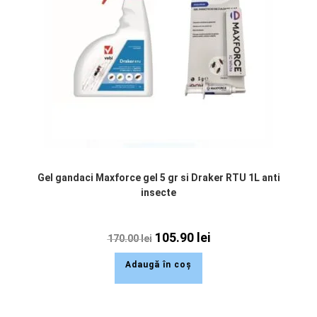
Gel gandaci Maxforce gel 5 gr si Draker RTU 1L anti
insecte
105.90
lei
170.00
lei
Adaugă în coș