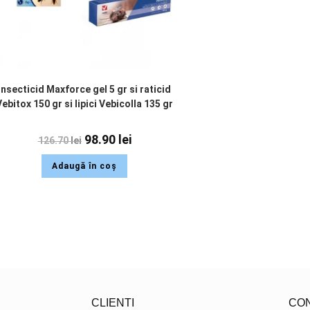
Insecticid Maxforce gel 5 gr si raticid
Vebitox 150 gr si lipici Vebicolla 135 gr
98.90
lei
126.70
lei
Adaugă în coș
CLIENTI
CO