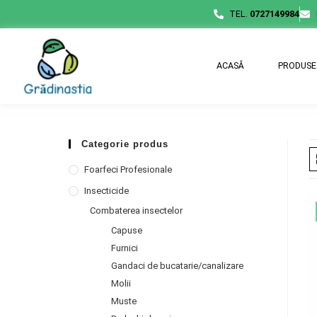
TEL.
0727149984
ACASĂ
PRODUSE
Categorie produs
Foarfeci Profesionale
Insecticide
Combaterea insectelor
Capuse
Furnici
Gandaci de bucatarie/canalizare
Molii
Muste