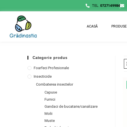
TEL.
0727149984
ACASĂ
PRODUSE
Categorie produs
Foarfeci Profesionale
Insecticide
Combaterea insectelor
Capuse
Furnici
Gandaci de bucatarie/canalizare
Molii
Muste