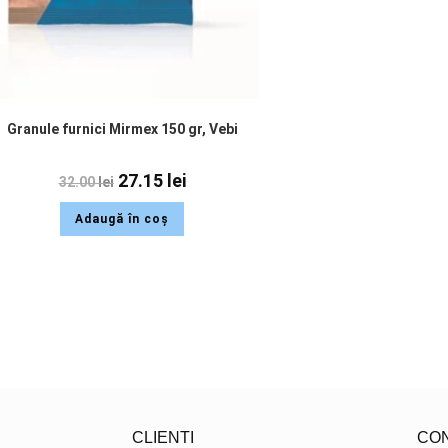
Granule furnici Mirmex 150 gr, Vebi
27.15
lei
32.00
lei
Adaugă în coș
CLIENTI
CO