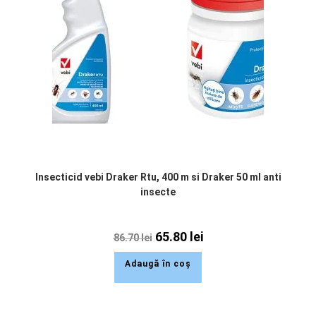
Insecticid vebi Draker Rtu, 400 m si Draker 50 ml anti
insecte
65.80
lei
86.70
lei
Adaugă în coș