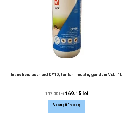
Insecticid acaricid CY10, tantari, muste, gandaci Vebi 1L
169.15
lei
197.00
lei
Adaugă în coș