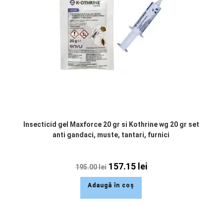
Insecticid gel Maxforce 20 gr si Kothrine wg 20 gr set
anti gandaci, muste, tantari, furnici
157.15
lei
195.00
lei
Adaugă în coș