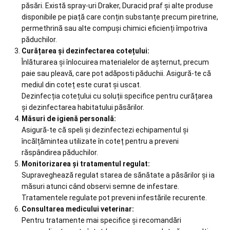
păsări. Există spray-uri Draker, Duracid praf și alte produse
disponibile pe piață care conțin substanțe precum piretrine,
permethrină sau alte compuși chimici eficienți împotriva
păduchilor.
Curățarea și dezinfectarea cotețului:
Înlăturarea și înlocuirea materialelor de așternut, precum
paie sau pleavă, care pot adăposti păduchii. Asigură-te că
mediul din coteț este curat și uscat.
Dezinfecția cotețului cu soluții specifice pentru curățarea
și dezinfectarea habitatului păsărilor.
Măsuri de igienă personală:
Asigură-te că speli și dezinfectezi echipamentul și
încălțămintea utilizate în coteț pentru a preveni
răspândirea păduchilor.
Monitorizarea și tratamentul regulat:
Supraveghează regulat starea de sănătate a păsărilor și ia
măsuri atunci când observi semne de infestare.
Tratamentele regulate pot preveni infestările recurente.
Consultarea medicului veterinar:
Pentru tratamente mai specifice și recomandări