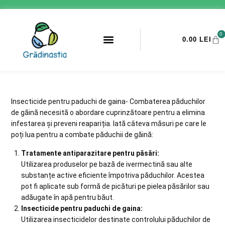
0
0.00
LEI
PROMOTII ANTI-DAUNATORI
Insecticide pentru paduchi de gaina- Combaterea păduchilor
de găină necesită o abordare cuprinzătoare pentru a elimina
infestarea și preveni reapariția. Iată câteva măsuri pe care le
poți lua pentru a combate păduchii de găină:
Tratamente antiparazitare pentru păsări:
Utilizarea produselor pe bază de ivermectină sau alte
substanțe active eficiente împotriva păduchilor. Acestea
pot fi aplicate sub formă de picături pe pielea păsărilor sau
adăugate în apă pentru băut.
Insecticide pentru paduchi de gaina:
Utilizarea insecticidelor destinate controlului păduchilor de