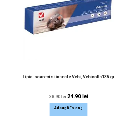
Lipici soareci si insecte Vebi, Vebicolla135 gr
24.90
lei
38.90
lei
Adaugă în coș