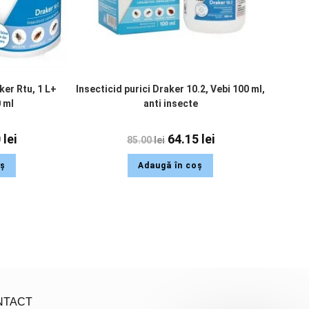
ker Rtu, 1 L+
Insecticid purici Draker 10.2, Vebi 100 ml,
0 ml
anti insecte
0
lei
64.15
lei
85.00
lei
oș
Adaugă în coș
NTACT