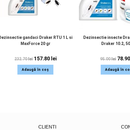
Dezinsectie gandaci Draker RTU 1 L si
Dezinsectie insecte Dra
MaxForce 20 gr
Draker 10.2, 5
157.80
lei
78.9
232.70
lei
95.00
lei
Adaugă în coș
Adaugă în c
CLIENTI
CO