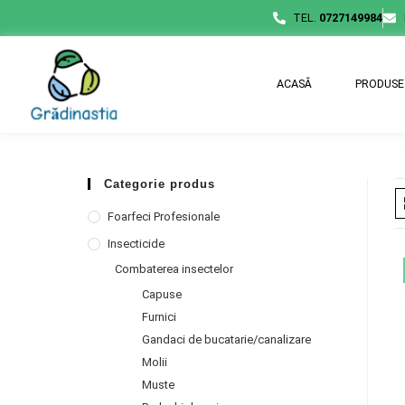
TEL.
0727149984
ACASĂ
PRODUSE
Categorie produs
Foarfeci Profesionale
Insecticide
Combaterea insectelor
Capuse
Furnici
Gandaci de bucatarie/canalizare
Molii
Muste