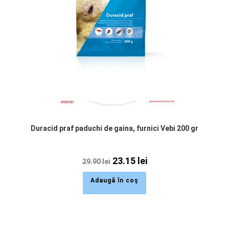
Duracid praf paduchi de gaina, furnici Vebi 200 gr
23.15
lei
29.90
lei
Adaugă în coș