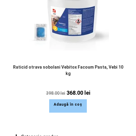
Raticid otrava sobolani Vebitox Facoum Pasta, Vebi 10
kg
368.00
lei
398.00
lei
Adaugă în coș