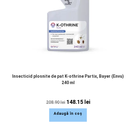
Insecticid plosnite de pat K-othrine Partix, Bayer (Envu)
240 ml
148.15
lei
208.90
lei
Adaugă în coș