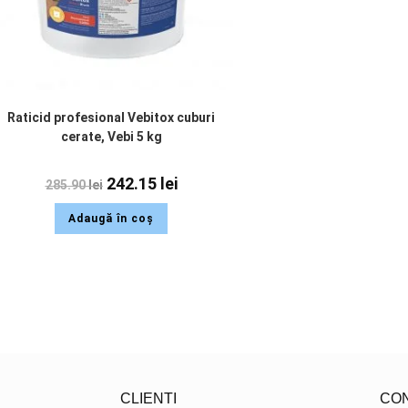
Raticid profesional Vebitox cuburi
cerate, Vebi 5 kg
242.15
lei
285.90
lei
Adaugă în coș
CLIENTI
CO