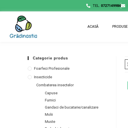
TEL.
0727149984
ACASĂ
PRODUSE
Categorie produs
Foarfeci Profesionale
Insecticide
Combaterea insectelor
Capuse
Furnici
Gandaci de bucatarie/canalizare
Molii
Muste