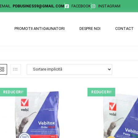
EMAIL.
PDBUSINESS9@GMAIL.COM
FACEBOOK
INSTAGRAM
PROMOTII ANTI-DAUNATORI
DESPRE NOI
CONTACT
REDUCERI!
REDUCERI!