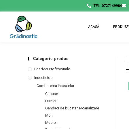
TEL.
0727149984
ACASĂ
PRODUSE
Categorie produs
Foarfeci Profesionale
Insecticide
Combaterea insectelor
Capuse
Furnici
Gandaci de bucatarie/canalizare
Molii
Muste