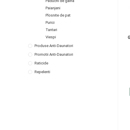
Paduchi de gaina
Paianjeni
Plosnite de pat
Purici
Tantari
Viespi
G
Produse Anti-Daunatori
Promotii Anti-Daunatori
Raticide
Repelenti