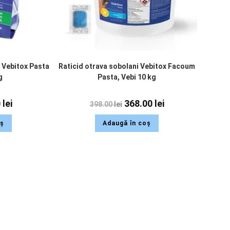
i Vebitox Pasta
Raticid otrava sobolani Vebitox Facoum
g
Pasta, Vebi 10 kg
0
lei
368.00
lei
398.00
lei
oș
Adaugă în coș