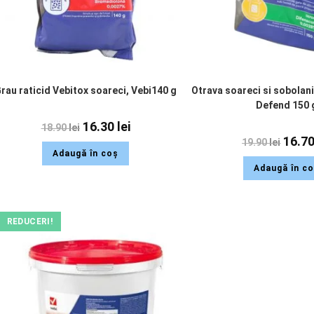
rau raticid Vebitox soareci, Vebi140 g
Otrava soareci si sobolan
Defend 150 
16.30
lei
18.90
lei
16.7
19.90
lei
Adaugă în coș
Adaugă în c
REDUCERI!