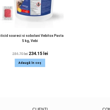
ticid soareci si sobolani Vebitox Pasta
5 kg, Vebi
234.15
lei
284.70
lei
Adaugă în coș
CLIENTI
CO