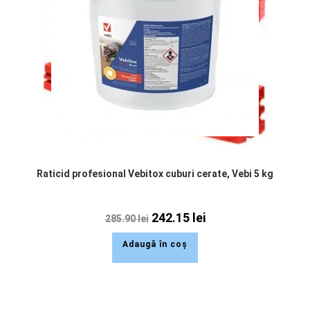
Raticid profesional Vebitox cuburi cerate, Vebi 5 kg
242.15
lei
285.90
lei
Adaugă în coș