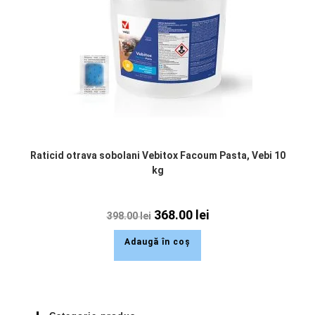
Raticid otrava sobolani Vebitox Facoum Pasta, Vebi 10
kg
368.00
lei
398.00
lei
Adaugă în coș