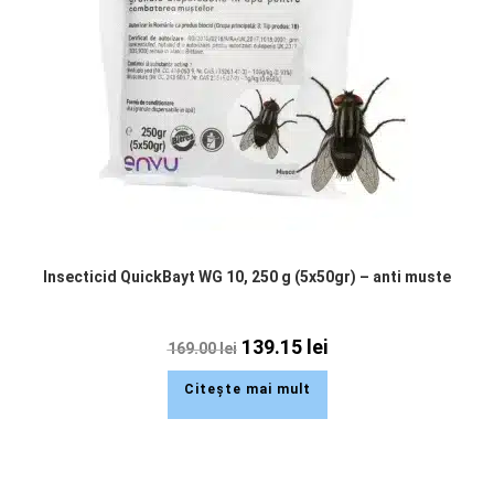
Insecticid QuickBayt WG 10, 250 g (5x50gr) – anti muste
139.15
lei
169.00
lei
Citește mai mult