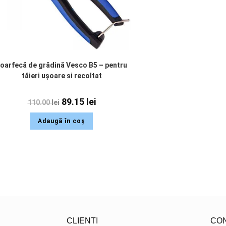
oarfecă de grădină Vesco B5 – pentru
tăieri ușoare si recoltat
89.15
lei
110.00
lei
Adaugă în coș
CLIENTI
CO