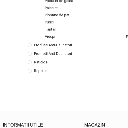
Paduchi de gaina
Paianjeni
Plosnite de pat
Purici
Tantari
Viespi
F
Produse Anti-Daunatori
Promotii Anti-Daunatori
Raticide
Repelenti
INFORMATII UTILE
MAGAZIN