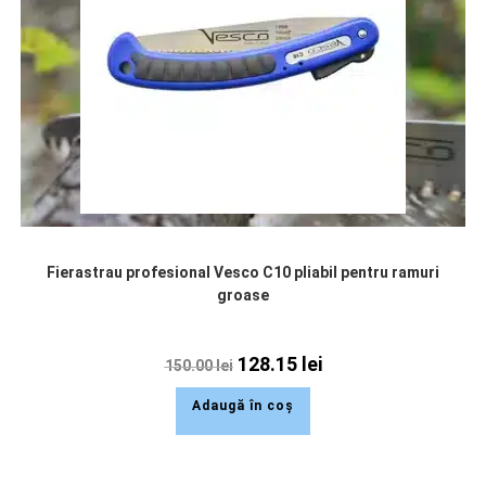
Fierastrau profesional Vesco C10 pliabil pentru ramuri
groase
128.15
lei
150.00
lei
Adaugă în coș